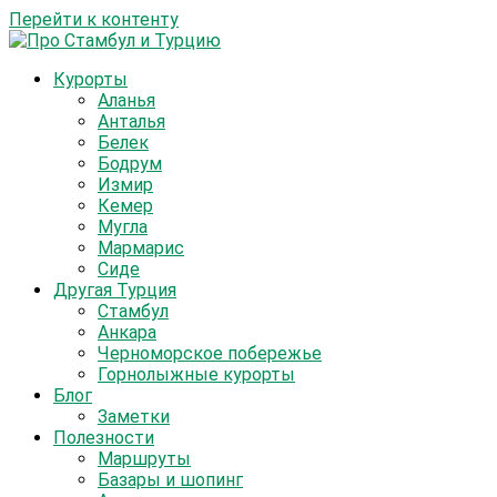
Перейти к контенту
Курорты
Аланья
Анталья
Белек
Бодрум
Измир
Кемер
Мугла
Мармарис
Сиде
Другая Турция
Стамбул
Анкара
Черноморское побережье
Горнолыжные курорты
Блог
Заметки
Полезности
Маршруты
Базары и шопинг