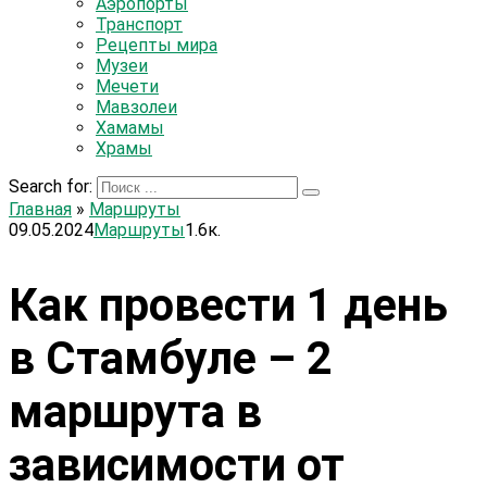
Аэропорты
Транспорт
Рецепты мира
Музеи
Мечети
Мавзолеи
Хамамы
Храмы
Search for:
Главная
»
Маршруты
09.05.2024
Маршруты
1.6к.
Как провести 1 день
в Стамбуле – 2
маршрута в
зависимости от