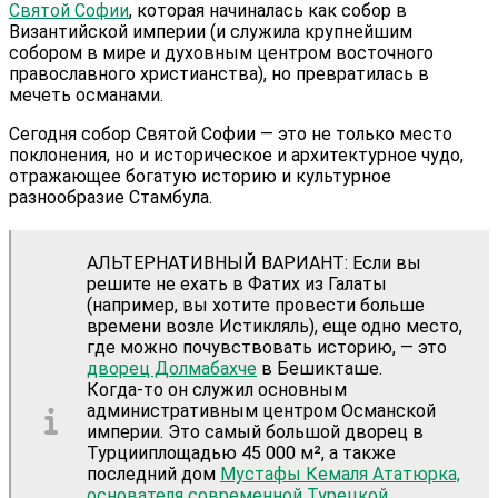
Святой Софии
, которая начиналась как собор в
Византийской империи (и служила крупнейшим
собором в мире и духовным центром восточного
православного христианства), но превратилась в
мечеть османами.
Сегодня собор Святой Софии — это не только место
поклонения, но и историческое и архитектурное чудо,
отражающее богатую историю и культурное
разнообразие Стамбула.
АЛЬТЕРНАТИВНЫЙ ВАРИАНТ: Если вы
решите не ехать в Фатих из Галаты
(например, вы хотите провести больше
времени возле Истикляль), еще одно место,
где можно почувствовать историю, — это
дворец Долмабахче
в Бешикташе.
Когда-то он служил основным
административным центром Османской
империи. Это самый большой дворец в
Турцииплощадью 45 000 м², а также
последний дом
Мустафы Кемаля Ататюрка,
основателя современной Турецкой