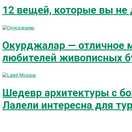
12 вещей, которые вы не
Окурджалар — отличное м
любителей живописных бу
Шедевр архитектуры с бо
Лалели интересна для ту