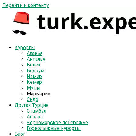
Перейти к контенту
Курорты
Аланья
Анталья
Белек
Бодрум
Измир
Кемер
Мугла
Мармарис
Сиде
Другая Турция
Стамбул
Анкара
Черноморское побережье
Горнолыжные курорты
Блог