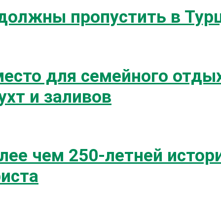
 должны пропустить в Тур
есто для семейного отдых
хт и заливов
лее чем 250-летней истор
риста