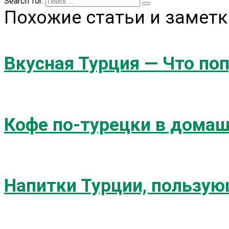
Search for:
Похожие статьи и заметк
Вкусная Турция — Что поп
Кофе по-турецки в домаш
Напитки Турции, пользую