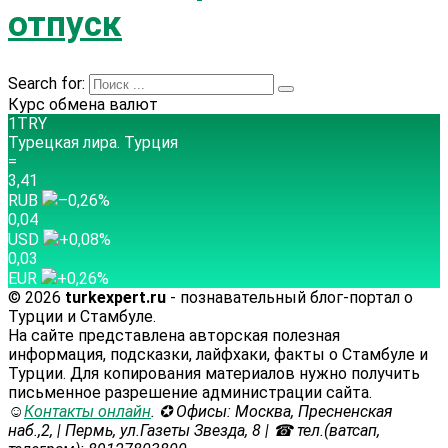
отпуск
Search for:
Курс обмена валют
1TRY
Турецкая лира.
Турция
=
3,41
RUB
–0,26
%
0,04
USD
+0,08
%
0,03
EUR
+0,26
%
© 2026
turkexpert.ru
- познавательный блог-портал о
Турции и Стамбуле.
На сайте представлена авторская полезная
информация, подсказки, лайфхаки, факты о Стамбуле и
Турции. Для копирования материалов нужно получить
письменное разрешение администрации сайта.
☺
Контакты онлайн
. ✪ Офисы: Москва, Пресненская
наб.,2, | Пермь, ул.Газеты Звезда, 8 | ☎ тел.(ватсап,