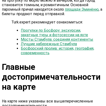
на прогулку по морю можно и вечером, когда город
становится томным, и романтичным. Основной
паромный причал находится около
площади Эминёню
, а
билеты продают перед отправкой.
Turk.expert рекомендует ознакомиться:
Прогулки по Босфору: экскурсии,
закатные туры и фотосессии на яхте
Мосты Стамбула: соединяя континенты
Лучшие набережные Стамбула
Босфорский пролив: история, география,
современность
Главные
достопримечательности
на карте
На карте ниже указанаы все вышеперечисленные
достопримечательности.