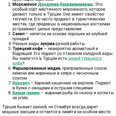
Мороженое
Дондурма Кахраманмараш
.
Это
особый сорт мастичного мороженого, которое
делают только в Турции. Оно имеет свойство
тягучести. Его часто продают в туристических
местах, где продавцы в национальных костюмах
устраивают целые представления.
Салеп
— напиток на основе порошка из клубней
орхидей.
Разные виды
лукума
ручной работы.
Турецкий кофе
— невероятно ароматный и
бодрящий. Его подают со стаканом холодной воды.
Вы знали что в Турции есть
музей турецкого
кофе
?
Фаршированные мидии
, приправленные соком
лимона или жаренные в кляре с чесночным
соусом.
Кокореч
— бараний кишечник на вертеле. Подают
в булке с овощами и острыми специями.
Балык-экмек
— жареная рыба по сезону и котлеты
на углях.
Турция бывает разной, но Стамбул всегда дарит
мощные эмоции и остается в памяти на особом месте.