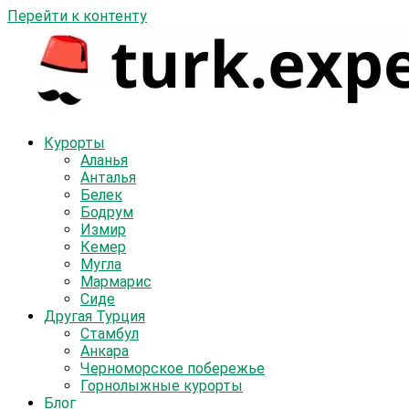
Перейти к контенту
Курорты
Аланья
Анталья
Белек
Бодрум
Измир
Кемер
Мугла
Мармарис
Сиде
Другая Турция
Стамбул
Анкара
Черноморское побережье
Горнолыжные курорты
Блог