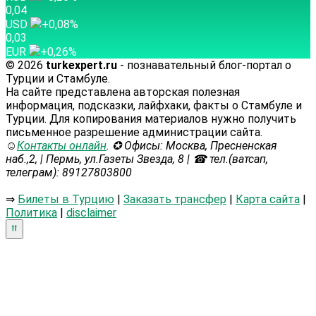
0,04
USD
+0,08
%
0,03
EUR
+0,26
%
© 2026
turkexpert.ru
- познавательный блог-портал о
Турции и Стамбуле.
На сайте представлена авторская полезная
информация, подсказки, лайфхаки, факты о Стамбуле и
Турции. Для копирования материалов нужно получить
письменное разрешение администрации сайта.
☺
Контакты онлайн
. ✪ Офисы: Москва, Пресненская
наб.,2, | Пермь, ул.Газеты Звезда, 8 | ☎ тел.(ватсап,
телеграм): 89127803800
⇒
Билеты в Турцию
|
Заказать трансфер
|
Карта сайта
|
Политика
|
disclaimer