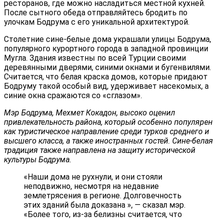
ресторанов, где можно насладиться местной кухней.
После сытного обеда отправляйтесь бродить по
улочкам Бодрума с его уникальной архитектурой.
Столетние сине-белые дома украшали улицы Бодрума,
популярного курортного города в западной провинции
Мугла. Здания известны по всей Турции своими
деревянными дверями, синими окнами и бугенвилями.
Считается, что белая краска домов, которые придают
Бодруму такой особый вид, удерживает насекомых, а
синие окна сражаются со «сглазом».
Мэр Бодрума, Мехмет Кокадон, высоко оценил
привлекательность района, который особенно популярен
как туристическое направление среди турков среднего и
высшего класса, а также иностранных гостей. Сине-белая
традиция также направлена на защиту исторической
культуры Бодрума.
«Наши дома не рухнули, и они стояли
неподвижно, несмотря на недавние
землетрясения в регионе. Долговечность
этих зданий была доказана », — сказал мэр.
«Более того, из-за белизны считается, что