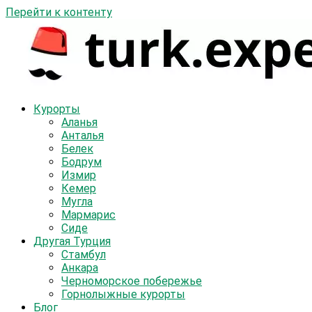
Перейти к контенту
Курорты
Аланья
Анталья
Белек
Бодрум
Измир
Кемер
Мугла
Мармарис
Сиде
Другая Турция
Стамбул
Анкара
Черноморское побережье
Горнолыжные курорты
Блог